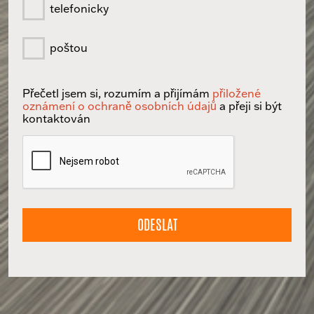
telefonicky
poštou
Přečetl jsem si, rozumím a přijímám
přiložené
oznámení o ochraně osobních údajů
a přeji si být
kontaktován